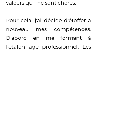
valeurs qui me sont chères.
Pour cela, j'ai décidé d'étoffer à
nouveau mes compétences.
D'abord en me formant à
l'étalonnage professionnel. Les
outils disponibles aujourd'hui
nous permettent de livrer des
films avec des images et
couleurs, qui soulignent le parti
pris de chaque création, c'est
dans cette idée que j'ai passé
plusieurs mois de formation
pour offrir un rendu d'image
unique.